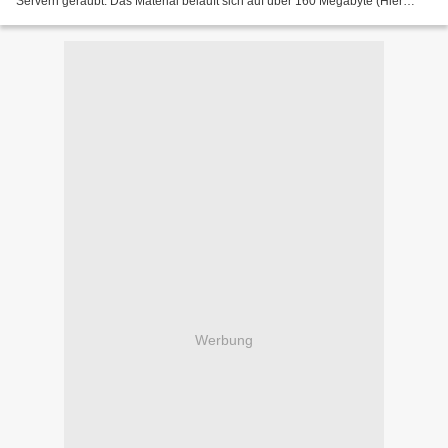
Servern geraubt. Das Material beläuft sich auf über 160 Megabyte (Hier
nochmal alles kompakt zusammengefasst)....
Werbung