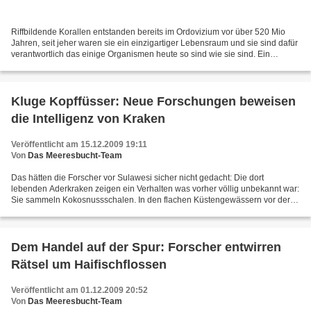
Riffbildende Korallen entstanden bereits im Ordovizium vor über 520 Mio
Jahren, seit jeher waren sie ein einzigartiger Lebensraum und sie sind dafür
verantwortlich das einige Organismen heute so sind wie sie sind. Ein
deutsch-amerikanisches Team von Wissenschaftlern...
Kluge Kopffüsser: Neue Forschungen beweisen
die Intelligenz von Kraken
Veröffentlicht am 15.12.2009 19:11
Von
Das Meeresbucht-Team
Das hätten die Forscher vor Sulawesi sicher nicht gedacht: Die dort
lebenden Aderkraken zeigen ein Verhalten was vorher völlig unbekannt war:
Sie sammeln Kokosnussschalen. In den flachen Küstengewässern vor der
indonesischen Inselgruppe findet man diese...
Dem Handel auf der Spur: Forscher entwirren
Rätsel um Haifischflossen
Veröffentlicht am 01.12.2009 20:52
Von
Das Meeresbucht-Team