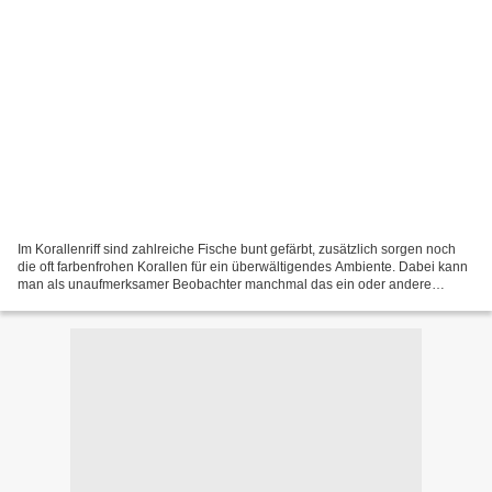
Im Korallenriff sind zahlreiche Fische bunt gefärbt, zusätzlich sorgen noch
die oft farbenfrohen Korallen für ein überwältigendes Ambiente. Dabei kann
man als unaufmerksamer Beobachter manchmal das ein oder andere
übersehen, z.B die farbenfrohen Drückerfische....