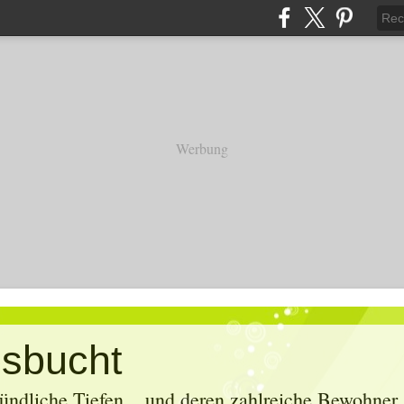
Werbung
sbucht
ündliche Tiefen... und deren zahlreiche Bewohner. 