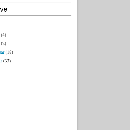
ive
(4)
(2)
uar
(18)
ar
(33)