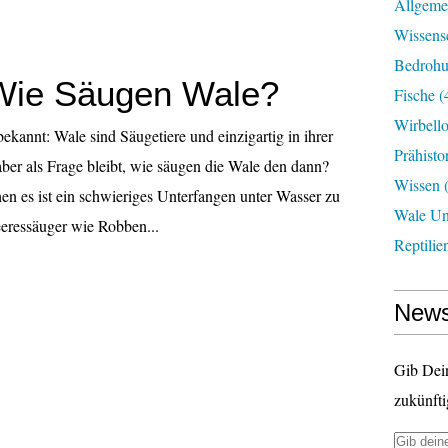
Allgeme
Wissens
Bedroh
Wie Säugen Wale?
Fische
(
Wirbell
bekannt: Wale sind Säugetiere und einzigartig in ihrer
Prähisto
er als Frage bleibt, wie säugen die Wale den dann?
Wissen
(
n es ist ein schwieriges Unterfangen unter Wasser zu
Wale U
ressäuger wie Robben...
Reptilie
News
Gib Dei
zukünfti