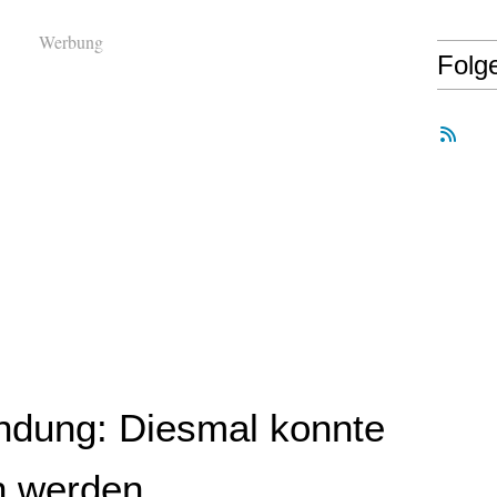
Werbung
Folg
ndung: Diesmal konnte
n werden