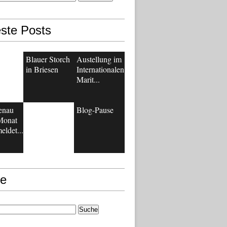
ste Posts
Blauer Storch
Austellung im
in Briesen
Internationalen
Marit...
enau
Blog-Pause
Monat
eldet...
e