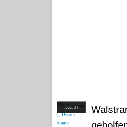
Walstra
Dez. 27
geholfe