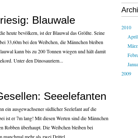
Arch
riesig: Blauwale
2010
die heute bevölkern, ist der Blauwal das Größte. Seine
April
 bei 33,60m bei den Weibchen, die Männchen bleiben
März
Blauwal kann bis zu 200 Tonnen wiegen und hält damit
Febr
kord. Unter den Dinosauriern...
Janu
2009
esellen: Seeelefanten
n ein ausgewachsener südlicher Seelefant auf die
ei ist er 7m lang! Mit diesen Werten sind die Männchen
ten Robben überhaupt. Die Weibchen bleiben bei
 manchmal mehr als zwei Drittel...