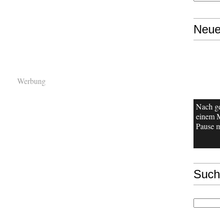
Neue
Werbung
Nach g
einem 
Pause m
Such