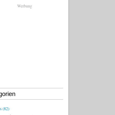
Werbung
gorien
s
(82)