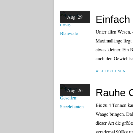
Einfach 
Aug. 29
Unter allen Wesen, 
Maximallänge liegt
etwas kleiner. Ein 
auch den Gewichtsre
WEITERLESEN
Rauhe G
Aug. 26
Bis zu 4 Tonnen kan
Waage bringen. Dab
dieser Art die größ
gerademal 900kg um