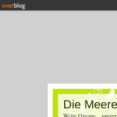
Die Meere
Weite Ozeane... unergr