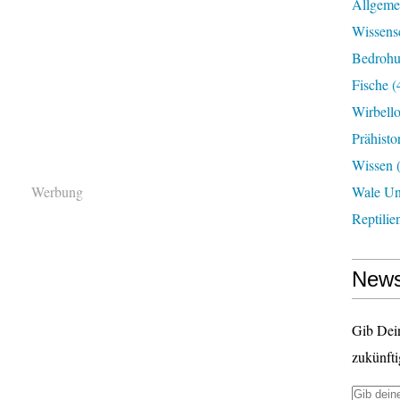
Allgeme
Wissens
Bedroh
Fische
(
Wirbell
Prähisto
Wissen
(
Werbung
Wale U
Reptilie
News
Gib Dei
zukünfti