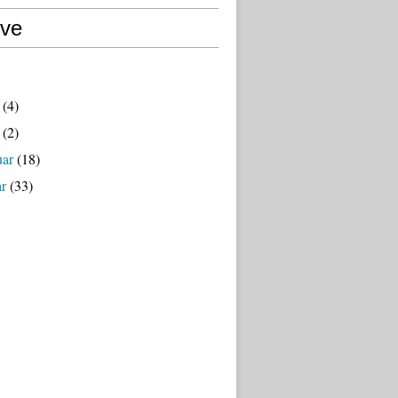
ive
(4)
(2)
uar
(18)
ar
(33)