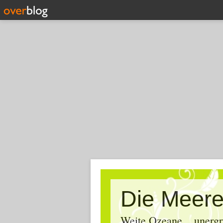
Die Meere
Weite Ozeane... unergr