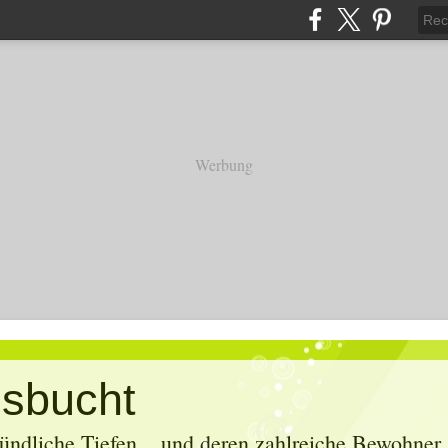
Werbung
sbucht
ündliche Tiefen... und deren zahlreiche Bewohner. 