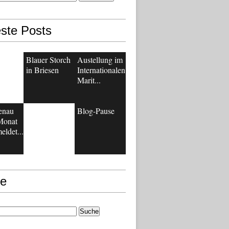
ste Posts
Blauer Storch
Austellung im
in Briesen
Internationalen
Marit...
enau
Blog-Pause
Monat
eldet...
e