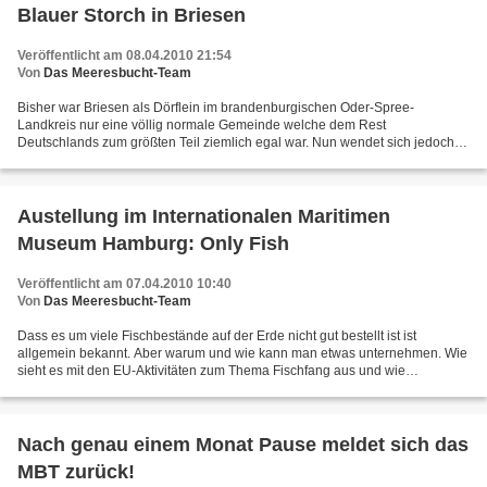
Blauer Storch in Briesen
Veröffentlicht am 08.04.2010 21:54
Von
Das Meeresbucht-Team
Bisher war Briesen als Dörflein im brandenburgischen Oder-Spree-
Landkreis nur eine völlig normale Gemeinde welche dem Rest
Deutschlands zum größten Teil ziemlich egal war. Nun wendet sich jedoch
das Blatt durch einen Sommergast der besonderem Art: In...
Austellung im Internationalen Maritimen
Museum Hamburg: Only Fish
Veröffentlicht am 07.04.2010 10:40
Von
Das Meeresbucht-Team
Dass es um viele Fischbestände auf der Erde nicht gut bestellt ist ist
allgemein bekannt. Aber warum und wie kann man etwas unternehmen. Wie
sieht es mit den EU-Aktivitäten zum Thema Fischfang aus und wie
entwickeln sich die Bestände? Was kann man mit...
Nach genau einem Monat Pause meldet sich das
MBT zurück!