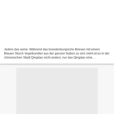
Jedem das seine: Während das brandenburgische Briesen mit einem
Blauen Storch Vogelkundler aus der ganzen Nation zu sich zieht ist es in der
chinesischen Stadt Qingdao nicht anders, nur das Qingdao eine
Millionenmetropole ist. In China sucht man wie weitgehend...