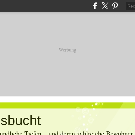
Werbung
sbucht
ündliche Tiefen... und deren zahlreiche Bewohner. 