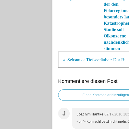
der den
Polarregione
besonders lan
Katastrophe
Studie soll
Ölkonzerne
nachdenklic
stimmen
Seltsamer Tiefseeräuber: Der R
Kommentiere diesen Post
Einen Kommentar hinzufügen
J
Joachim Hantke
02/17/2010 18:
<br /> Komisch! Jetzt nicht mehr. O