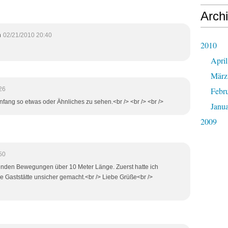
Arch
m
02/21/2010 20:40
2010
April
März
26
Febr
nfang so etwas oder Ähnliches zu sehen.<br /> <br /> <br />
Janu
2009
50
ßenden Bewegungen über 10 Meter Länge. Zuerst hatte ich
ie Gaststätte unsicher gemacht.<br /> Liebe Grüße<br />