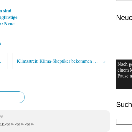
n sind
gfristige
Neue
n: Neue
h
iemenfisch
Klimastreit: Klima-Skeptiker bekommen Rückenwind
Nach g
einem 
Pause m
Such
28
.k.<br /> <br /> <br />