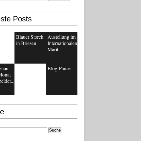
ste Posts
Blauer Storch
Austellung im
in Briesen
Internationalen
Marit...
enau
Blog-Pause
Monat
eldet...
e