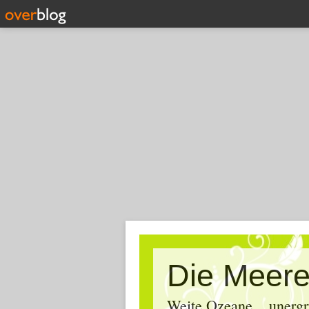
Die Meere
Weite Ozeane... unergr