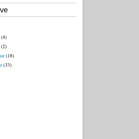
ive
(4)
(2)
uar
(18)
ar
(33)