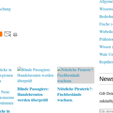
Allgeme
rschung
Wissens
Bedroh
Fische
(
Wirbell
0
Prähisto
Wissen
(
Wale U
Reptilie
News
Blinde Passagiere:
Nützliche Piraterie?:
Gib Dei
Handelsrouten
Fischbestände
werden überprüft
wachsen.
zukünfti
cke in