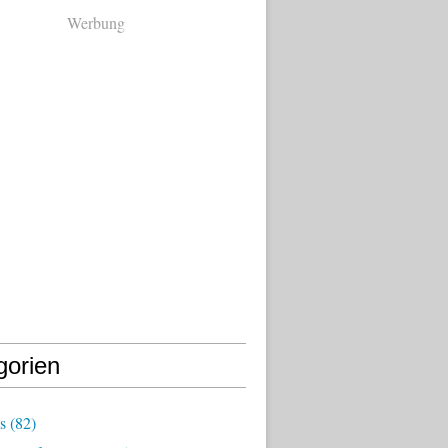
Werbung
gorien
s
(82)