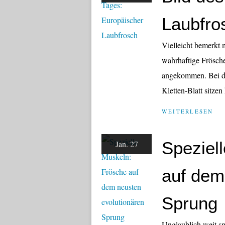
Laubfro
Vielleicht bemerkt m
wahrhaftige Frösche
angekommen. Bei di
Kletten-Blatt sitzen
WEITERLESEN
Speziel
Jan. 27
auf dem
Sprung
Unglaublich weit sp