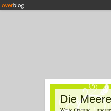
Die Meere
Weite Ozeane... unergr