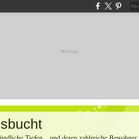
Werbung
sbucht
ündliche Tiefen... und deren zahlreiche Bewohner. 