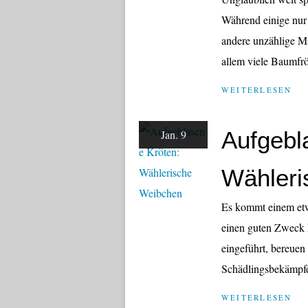
Während einige nur 
andere unzählige Ma
allem viele Baumfr
WEITERLESEN
Aufgebl
Jan. 9
Wähleri
Es kommt einem etw
einen guten Zweck
eingeführt, bereuen 
Schädlingsbekämpfer
WEITERLESEN