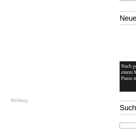
Neue
Nach g
einem 
Pause m
Werbung
Such