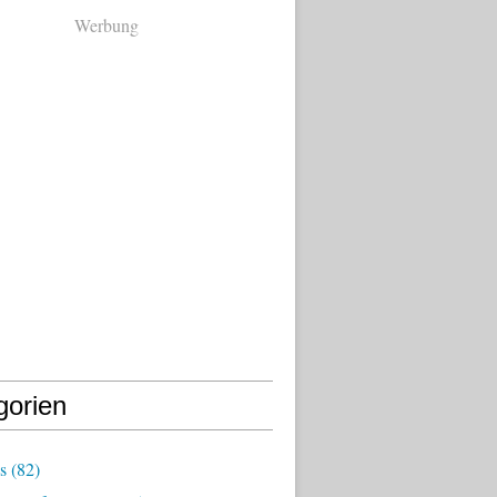
Werbung
gorien
s
(82)