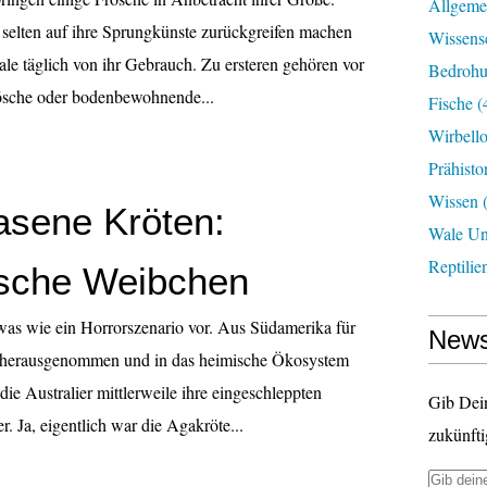
Allgeme
selten auf ihre Sprungkünste zurückgreifen machen
Wissens
le täglich von ihr Gebrauch. Zu ersteren gehören vor
Bedroh
ösche oder bodenbewohnende...
Fische
(
Wirbell
Prähisto
Wissen
(
asene Kröten:
Wale U
Reptilie
sche Weibchen
as wie ein Horrorszenario vor. Aus Südamerika für
News
 herausgenommen und in das heimische Ökosystem
die Australier mittlerweile ihre eingeschleppten
Gib Dei
. Ja, eigentlich war die Agakröte...
zukünfti