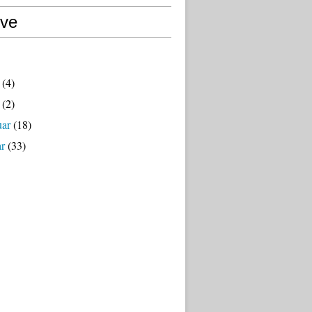
ive
(4)
(2)
uar
(18)
ar
(33)