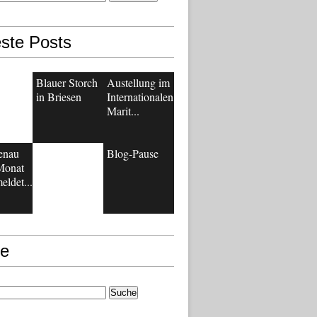
ste Posts
Blauer Storch
Austellung im
in Briesen
Internationalen
Marit...
enau
Blog-Pause
Monat
eldet...
e