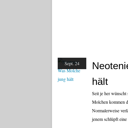
Neoteni
Sept. 24
hält
Seit je her wünscht
Molchen kommen di
Normalerweise verlä
jenem schlüpft ein