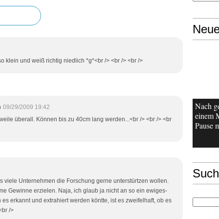
Neue
so klein und weiß richtig niedlich *g*<br /> <br /> <br />
Nach g
m
09/29/2009 19:42
einem 
erweile überall. Können bis zu 40cm lang werden...<br /> <br /> <br
Pause m
Such
ass viele Unternehmen die Forschung gerne unterstürtzen wollen.
 Gewinne erzielen. Naja, ich glaub ja nicht an so ein ewiges-
s erkannt und extrahiert werden köntte, ist es zweifelhaft, ob es
<br />