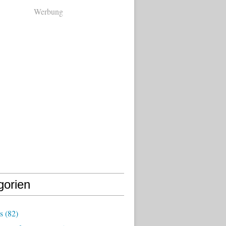
Werbung
gorien
s
(82)