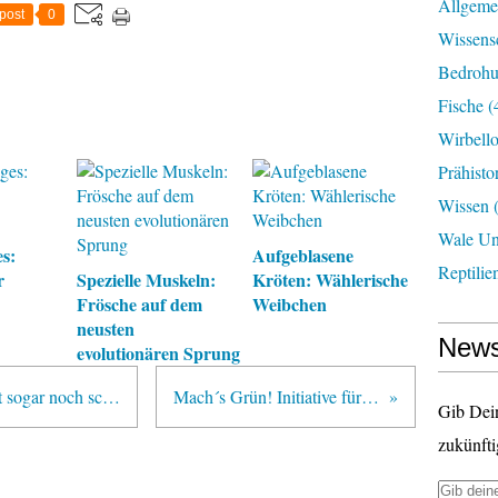
Allgeme
post
0
Wissens
Bedroh
Fische
(
Wirbell
Prähisto
Wissen
(
Wale U
s:
Aufgeblasene
Reptilie
r
Spezielle Muskeln:
Kröten: Wählerische
Frösche auf dem
Weibchen
neusten
News
evolutionären Sprung
Neues aus der Arktis: Eis schmilzt sogar noch schneller als gedacht
Mach´s Grün! Initiative für die Umwelt
Gib Dei
zukünfti