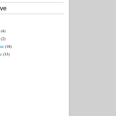
ive
(4)
(2)
uar
(18)
ar
(33)