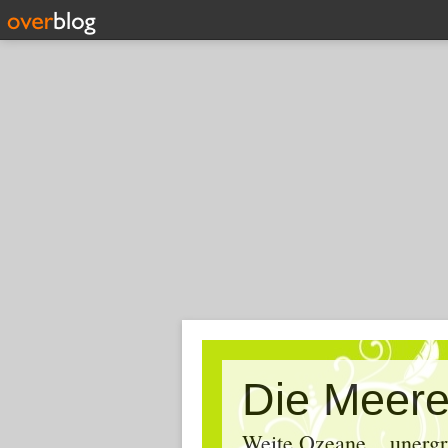
Die Meere
Weite Ozeane... unergr