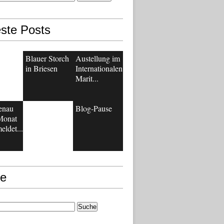
ste Posts
Blauer Storch
Austellung im
in Briesen
Internationalen
Marit...
enau
Blog-Pause
Monat
eldet...
e