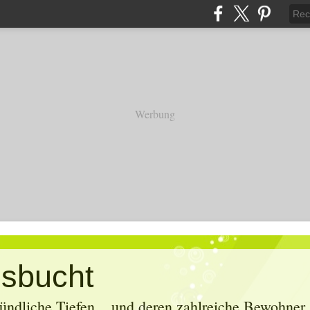
Werbung
sbucht
ündliche Tiefen... und deren zahlreiche Bewohner. 