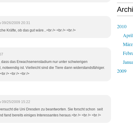
Arch
m
09/26/2009 20:31
2010
he Kräfte, ob das gut wäre...<br /> <br /> <br />
April
März
Febr
07
Janu
, dass das Erwachsenenstadium nur unter schwierigen
otwendig ist. Vielleicht sind die Tiere dann widerstandsfähiger.
2009
br /> <br /> <br />
m
09/25/2009 15:22
 versucht die Uni Dresden zu beantworten. Sie forscht schon seit
d fand bereits einiges Interessantes heraus.<br /> <br /> <br />