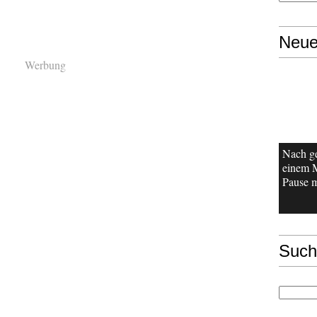
Neue
Werbung
Nach g
einem 
Pause m
Such