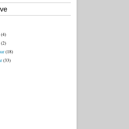
ive
(4)
(2)
uar
(18)
ar
(33)