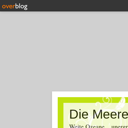
Die Meere
Weite Ozeane... unergr