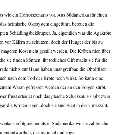
s wie ein Horrorszenario vor. Aus Südamerika für einen
as heimische Ökosystem eingeführt, bereuen die
eppten Schädlingsbekämpfer. Ja, eigentlich war die Agakröte
en vor Käfern zu schützen, doch der Hunger der bis zu
ageren Kost nicht gestillt werden. Die Kröten filen über
ie sie finden können, ihr tödliches Gift macht sie für die
grade nichts zur Hand haben unangreifbar, die Ohrdrüsen
auch nach dem Tod der Kröte noch wirkt. So kann eine
 einem Waran gefressen werden der an den Folgen stirbt,
 frisst erleidet noch das gleiche Schicksal. Es gibt zwar
ar die Kröten jagen, doch sie sind weit in der Unterzahl.
weitaus erfolgreicher als in Südamerika wo sie zahlreiche
r verantwortlich, das regional und sogar