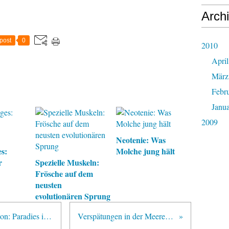
Arch
post
0
2010
April
März
Febr
Janu
2009
Neotenie: Was
s:
Molche jung hält
r
Spezielle Muskeln:
Frösche auf dem
neusten
evolutionären Sprung
Korallenriffe begünstigten Evolution: Paradies in Gefahr
Verspätungen in der Meeresbucht