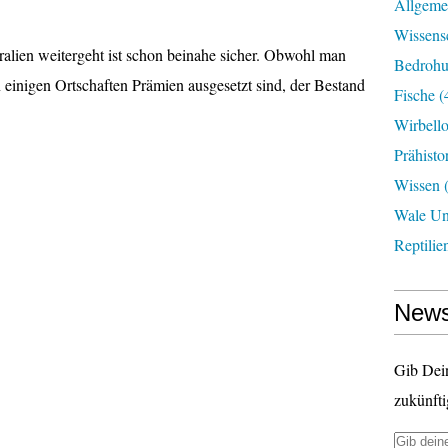
Allgeme
Wissens
ralien weitergeht ist schon beinahe sicher. Obwohl man
Bedroh
n einigen Ortschaften Prämien ausgesetzt sind, der Bestand
Fische
(
Wirbell
Prähisto
Wissen
(
Wale U
Reptilie
News
Gib Dei
zukünfti