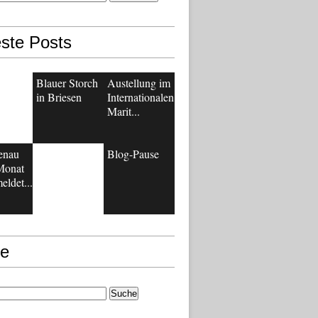
ste Posts
Blauer Storch
Austellung im
in Briesen
Internationalen
Marit...
enau
Blog-Pause
Monat
eldet...
e