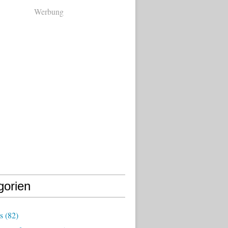
Werbung
gorien
s
(82)