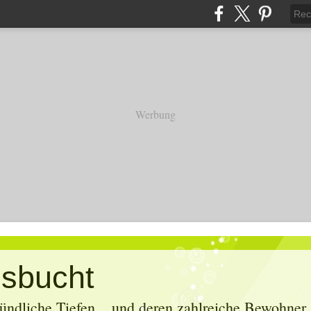
Werbung
sbucht
ündliche Tiefen... und deren zahlreiche Bewohner. 