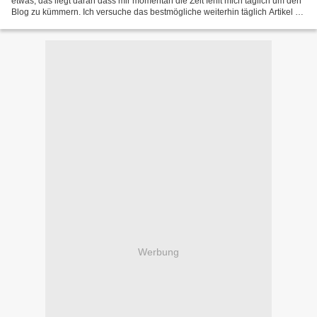
etwas, das liegt daran dass mir momentan die Zeit fehlt mich täglich um den
Blog zu kümmern. Ich versuche das bestmögliche weiterhin täglich Artikel zu
publizieren kann aber nichts...
Werbung