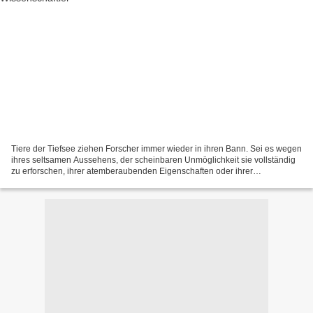
Tiere der Tiefsee ziehen Forscher immer wieder in ihren Bann. Sei es wegen
ihres seltsamen Aussehens, der scheinbaren Unmöglichkeit sie vollständig
zu erforschen, ihrer atemberaubenden Eigenschaften oder ihrer
Anpassungen. Wegen Letzterer ist eine Schnecke...