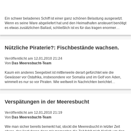
Ein schwer beladenes Schiff ist einer ganz schönen Belastung ausgesetzt.
Wenn es seine Ware abgeliefert hat und den Heimathafen ansteuert benötigt
es etwas zusätzlichen Ballast, schließlich ist es für das tragen enormer
Lasten konzipiert und benötigt...
Nützliche Piraterie?: Fischbestände wachsen.
Veröffentlicht am 12.01.2010 21:24
Von
Das Meeresbucht-Team
Kaum ein anderes Seegebiet ist mittlerweile derart gefürchtet wie die
Gewässer vor Ostafrika, insbesondere vor Somalia und im Golf von Aden,
wimmelt es nur so vor Piraten. Wie weltweit in Nachrichten berichtet
scherzen die Piraten nicht, ihre Geiselnahmen...
Verspätungen in der Meeresbucht
Veröffentlicht am 12.01.2010 21:19
Von
Das Meeresbucht-Team
Wie man sicher bereits bemerkt hat, stockt die Meeresbucht in letzter Zeit