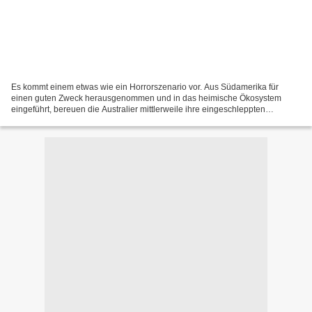
Es kommt einem etwas wie ein Horrorszenario vor. Aus Südamerika für
einen guten Zweck herausgenommen und in das heimische Ökosystem
eingeführt, bereuen die Australier mittlerweile ihre eingeschleppten
Schädlingsbekämpfer. Ja, eigentlich war die Agakröte...