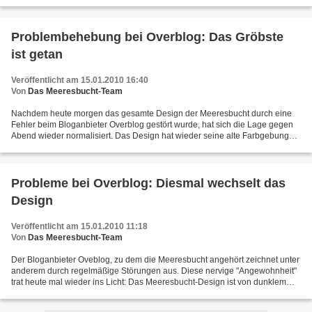
unterscheiden sich im Aussehen,...
Problembehebung bei Overblog: Das Gröbste
ist getan
Veröffentlicht am 15.01.2010 16:40
Von
Das Meeresbucht-Team
Nachdem heute morgen das gesamte Design der Meeresbucht durch eine
Fehler beim Bloganbieter Overblog gestört wurde, hat sich die Lage gegen
Abend wieder normalisiert. Das Design hat wieder seine alte Farbgebung
zurück, nur noch einige Details stimmen...
Probleme bei Overblog: Diesmal wechselt das
Design
Veröffentlicht am 15.01.2010 11:18
Von
Das Meeresbucht-Team
Der Bloganbieter Oveblog, zu dem die Meeresbucht angehört zeichnet unter
anderem durch regelmäßige Störungen aus. Diese nervige "Angewohnheit"
trat heute mal wieder ins Licht: Das Meeresbucht-Design ist von dunklem
Blau und Grau auf ein helles weiss-grün...