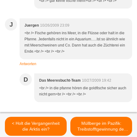
<br /> gar keine fische mehr!<br /> <br /> <br />
J
Juergen
10/26/2009 23:09
<br /> Fische gehören ins Meer, in die Flüsse oder halt in die
Pfanne. Jedenfalls nicht in ein Aquarium......Ist so ähnlich wie
mit Meerschweinen und Co. Dann hat auch die Züchterei ein
Ende.<br /> <br /> <br />
Antworten
D
Das Meeresbucht-Team
10/27/2009 19:42
<br /> in die pfanne hören die goldfische sicher auch
nicht gern<br /> <br /> <br />
< Holt die Vergangenheit
Müllberge im Pazifik:
die Arktis ein?
Treibstofftgewinnung der
Umwelt zu Gute? >