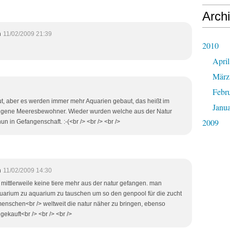
Arch
m
11/02/2009 21:39
2010
April
März
Febr
gut, aber es werden immer mehr Aquarien gebaut, das heißt im
Janu
ngene Meeresbewohner. Wieder wurden welche aus der Natur
2009
n in Gefangenschaft. :-(<br /> <br /> <br />
m
11/02/2009 14:30
mittlerweile keine tiere mehr aus der natur gefangen. man
quarium zu aquarium zu tauschen um so den genpool für die zucht
enschen<br /> weltweit die natur näher zu bringen, ebenso
gekauft<br /> <br /> <br />