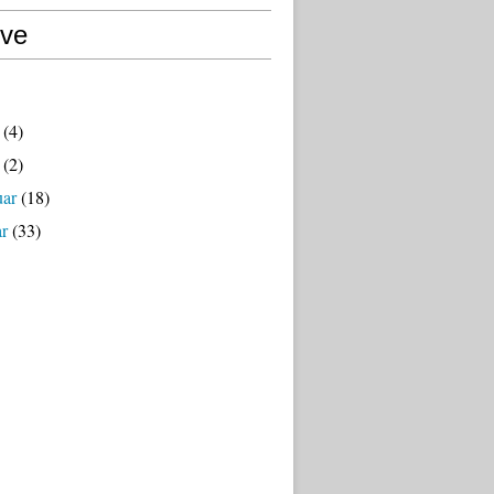
ive
(4)
(2)
uar
(18)
ar
(33)