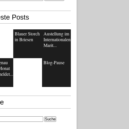
ste Posts
Blauer Storch
Austellung im
in Briesen
Internationalen
Marit...
enau
Blog-Pause
Monat
eldet...
e