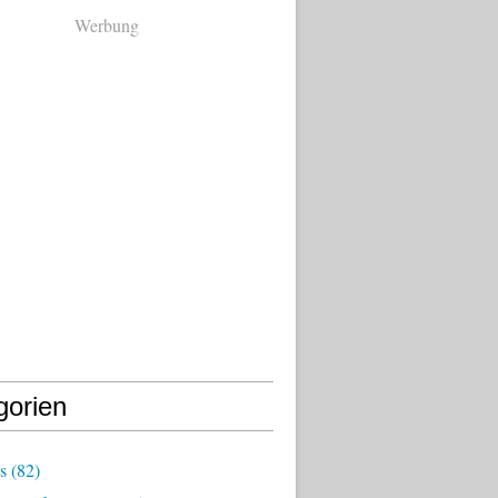
Werbung
gorien
s
(82)