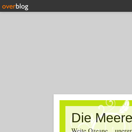
Die Meere
Weite Ozeane... unergr