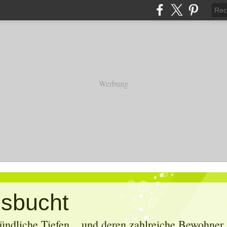
Werbung
sbucht
ündliche Tiefen... und deren zahlreiche Bewohner. 