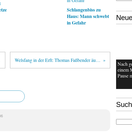
:
etze
Schlangenbiss zu
Haus: Mann schwebt
Neue
in Gefahr
larve
Welsfang in der Erft: Thomas Faßbender äußert sich
Nach g
einem 
Pause m
Such
06