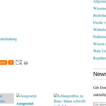
Allgeme
Wissens
Bedroh
Fische
(
Wirbell
Prähisto
tierhaltung
Wissen
(
Wale U
Reptilie
post
0
News
Gib Dei
zukünfti
Ausgesetzt