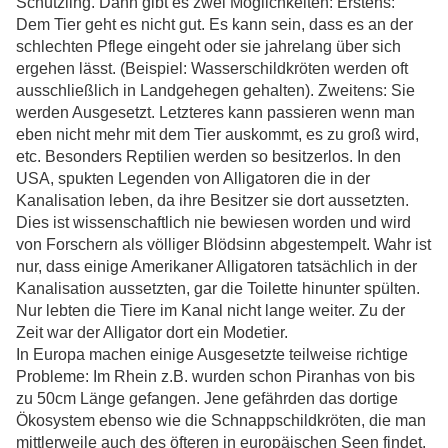
Schützling. Dann gibt es zwei Möglichkeiten: Erstens:
Dem Tier geht es nicht gut. Es kann sein, dass es an der
schlechten Pflege eingeht oder sie jahrelang über sich
ergehen lässt. (Beispiel: Wasserschildkröten werden oft
ausschließlich in Landgehegen gehalten). Zweitens: Sie
werden Ausgesetzt. Letzteres kann passieren wenn man
eben nicht mehr mit dem Tier auskommt, es zu groß wird,
etc. Besonders Reptilien werden so besitzerlos. In den
USA, spukten Legenden von Alligatoren die in der
Kanalisation leben, da ihre Besitzer sie dort aussetzten.
Dies ist wissenschaftlich nie bewiesen worden und wird
von Forschern als völliger Blödsinn abgestempelt. Wahr ist
nur, dass einige Amerikaner Alligatoren tatsächlich in der
Kanalisation aussetzten, gar die Toilette hinunter spülten.
Nur lebten die Tiere im Kanal nicht lange weiter. Zu der
Zeit war der Alligator dort ein Modetier.
In Europa machen einige Ausgesetzte teilweise richtige
Probleme: Im Rhein z.B. wurden schon Piranhas von bis
zu 50cm Länge gefangen. Jene gefährden das dortige
Ökosystem ebenso wie die Schnappschildkröten, die man
mittlerweile auch des öfteren in europäischen Seen findet.