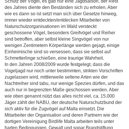
Schutz der Vögel, es gab nur eine Jagdsaison, der Rest
des Jahres diente den Beständen sich zu erholen. Aber
wie es dann so ist setzt man sich über Gesetze hinweg,
immer wieder entdeckten/entdecken Mitarbeiter von
Naturschutzorganisationen im Wald versteckt
geschossene Vögel, besonders Greifvögel und Reiher
sind betroffen, aber selbst kleine Singvögel von nur
wenigen Zentimetern Körperlänge werden gejagt, einige
Einheimische sind so versessen, dass sie selbst auf
Schmetterlinge schießen, eine traurige Wahrheit.
In den Jahren 2008/2009 wurde festgelegt, dass die
Vogeljagd nur noch unter bestimmten, strikten Vorschriften
zugelassen wird, mittlerweile seltene Arten wie der
Nachtreiher sind tabu, nur wenige Spezies dürfen, und das
auch nur in begrenzten Maße geschossen werden. Aber
wie oben genannt nützt das alles nicht viel, ca. 15.000
Jäger zählt der NABU, der deutsche Naturschutzbund der
sich aktiv für die Zugvögel auf Malta einsetzt. Die
Mitarbeiter der Organisation und deren Partnern wie der
dortigen Vereinigung Birdlife Malta arbeiten teils unter
harten Bedingungen, Gewalt und sogar Brandstiftung